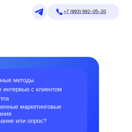
+7 (993) 992–05–20
нные методы
е интервью с клиентом
ппа
венные маркетинговые
ания
вание или опрос?