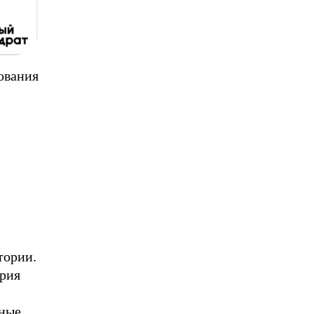
дования
тории.
ория
нные