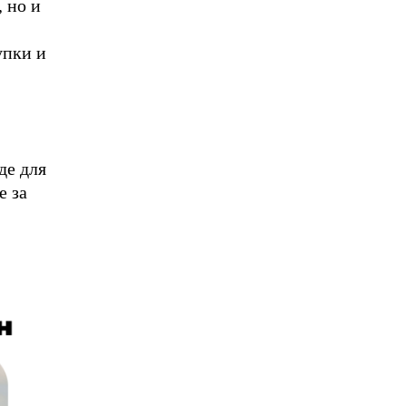
 но и
упки и
де для
е за