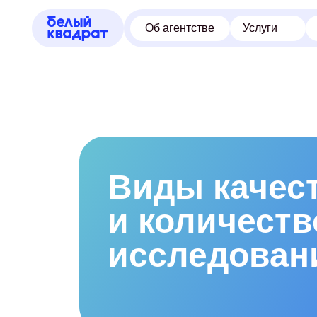
Об агентстве
Услуги
Кейсы
Виды качес
и количест
Связа
нами
исследован
Оставьте конт