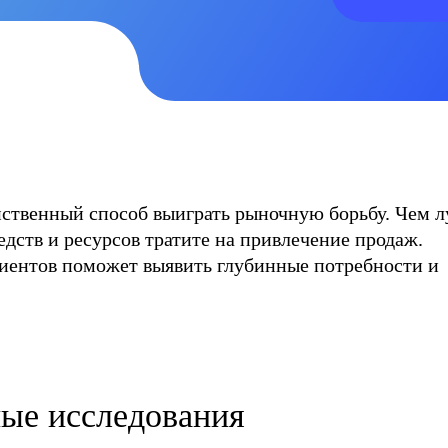
ить файл
инственный способ выиграть рыночную борьбу. Чем 
дств и ресурсов тратите на привлечение продаж.
Я согласен с
политикой конфиденциальности
ь заявку
иентов поможет выявить глубинные потребности и
ные исследования