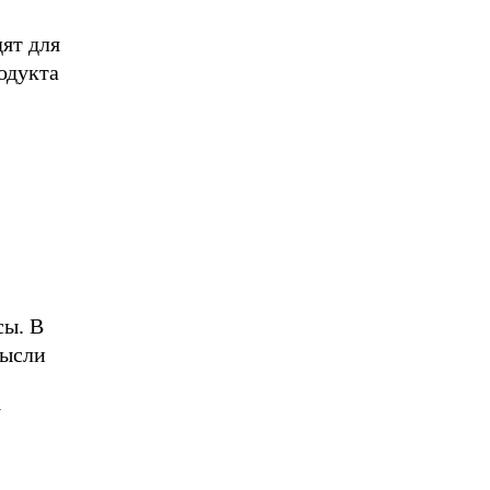
ят для
одукта
сы. В
мысли
у