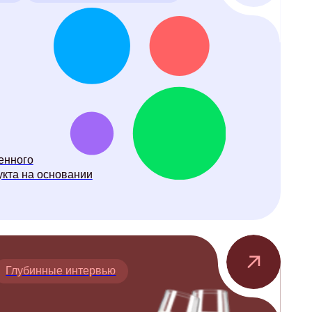
ании
нтервью