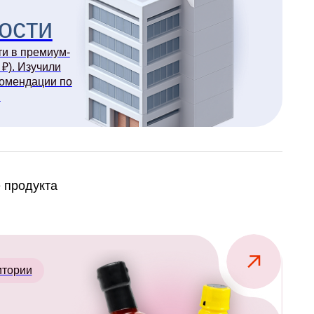
кс.
х