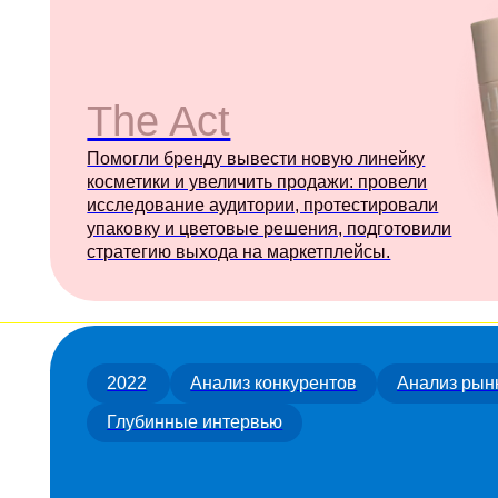
The Act
Помогли бренду вывести новую линейку
косметики и увеличить продажи: провели
исследование аудитории, протестировали
упаковку и цветовые решения, подготовили
стратегию выхода на маркетплейсы.
2022
Анализ конкурентов
Анализ рынка
Глубинные интервью
Chemexol
Помогли изучить путь клиента и мотивы
выбора тендерных отделов в химической
промышленности. Собрали обратную связь
от использования тендерной площадки.