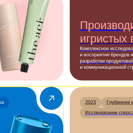
игристых вин
Комплексное исследование аудитори
и восприятия брендов игристых вин д
разработки продуктовой, упаковочной
и коммуникационной стратегии.
2023
Глубинное интервью
Исследование спроса
Стратеги
Премиальный 
Помогли девелоперу выйти
в премиальный сегмент рынка
недвижимости — через комплексное
исследование спроса, аудитории
и ключевых продуктовых гипотез