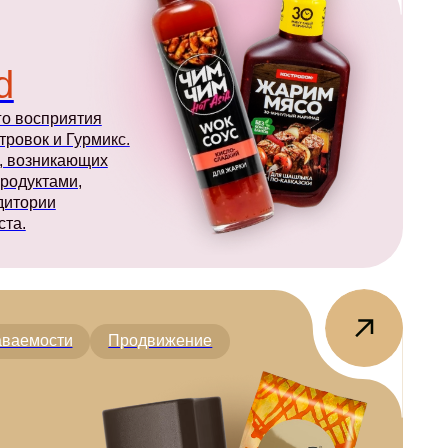
Продвижение
и
рвью