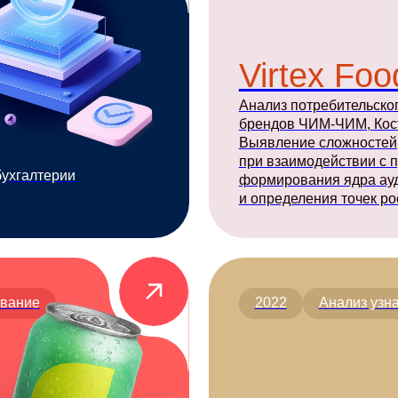
2022
Анализ узнаваемости
Lebo Coffee
Работа над повышением узнаваемост
бренда и охвата рекламы среди
потенциальных потребителей.
2025
CJM
Глубинные инте