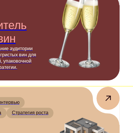
и
ля
я роста
ЖК