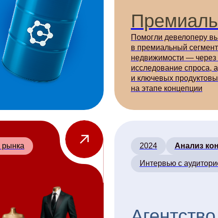
на этапе концепции
2024
Анализ конкурентов
Интервью с аудиторией
Агентство
недвижимости
Помогли агентству выйти в премиум-
сегмент СПБ (от 15 млн ₽). Изучили
путь клиента и дали рекомендации по
маркетингу и продажам.