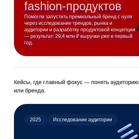
Кейсы, где главный фокус — понять аудиторию, моти
или бренда.
2025
Исследование аудитории
СберРешения
Помогли вывести на рынок приложение онлайн-бухгалт
и набрать первых 1500 пользователей