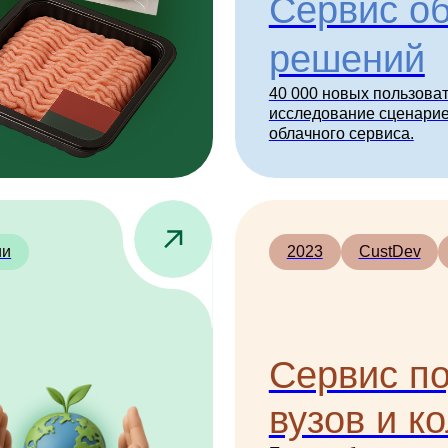
вузов и коллед
Помогли образовательному сервису п
жизнеспособность идеи и подготовить
масштабированию через исследовани
сценариев поступления — результат: 
студентов за 2 года