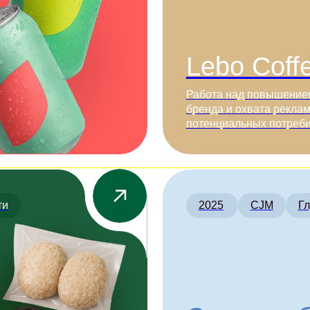
Сервис облачн
решений
40 000 новых пользователей за год:
исследование сценариев использова
облачного сервиса.
2023
CustDev
Стратегия ро
Сервис подбор