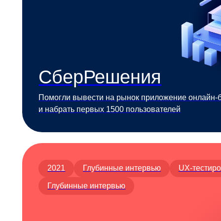
2021
Глубинные интервью
UX-тестирование
Глубинные интервью
Баночные
коктейли
Для производителя № 1 в России
по баночным коктейлям провели изучение
потребителей. Разработали линейку
упаковок «маленькие праздники». Бренд
вышел в лидеры по продажам по РФ.
2023
Brand Health
Анализ узнаваемости