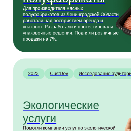
услуги
Помогли компании услуг по экологической
отчётности вырасти в выручке.
После исследования взяли рекомендации
по маркетингу и формированию тарифов
в работу. Средний чек на ежемесячные услуги
вырос с 35 000 рублей до 70 000 рублей.
2021
Анализ рынка
Исследование аудитории
Детские поздравления
Помогли сервису поздравлений повысить
выручку в 2 раза за год. Изучили семейные
традиции и контекст маленьких домашних