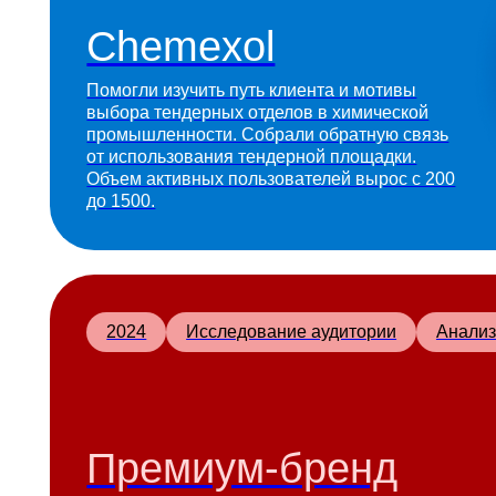
Объем активных пользователей вырос с 200
до 1500.
2024
Исследование аудитории
Анализ рынка
Премиум-бренд
fashion-продуктов
Помогли запустить премиальный бренд с нуля
через исследование трендов, рынка и
аудитории и разработку продуктовой концепции
— результат: 29,4 млн ₽ выручки уже в первый
год.