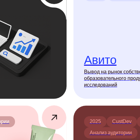
Авито
Вывод на рынок собственного
образовательного продукта на основ
исследований
2025
CustDev
Глубинные и
Анализ аудитории
Производитель