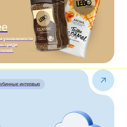
ых
ния
ста
а