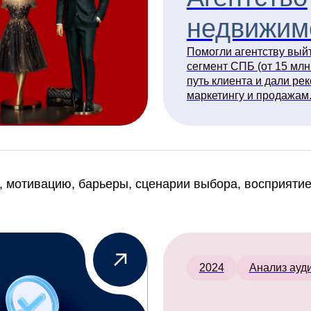
вацию, барьеры, сценарии выбора, восприятие продукта
2024
Анализ аудитории
Virtex Food
Анализ потребительского восприятия
брендов ЧИМ-ЧИМ, Костровок и Гурми
Выявление сложностей, возникающи
при взаимодействии с продуктами,
ерии
формирования ядра аудитории
и определения точек роста.