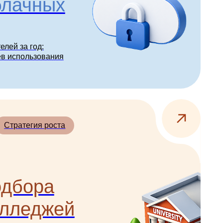
жей
роверить
ся к
е аудитории и
12 000