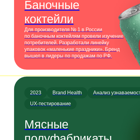
UX-тестирование
Мясные
полуфабрикаты
Для производителя мясных
полуфабрикатов из Ленинградской Области
работали над восприятием бренда и
упаковок. Разработали и протестировали
упаковочные решения. Подняли розничные
продажи на 7%.
2023
CustDev
Исследование аудитории
Экологические