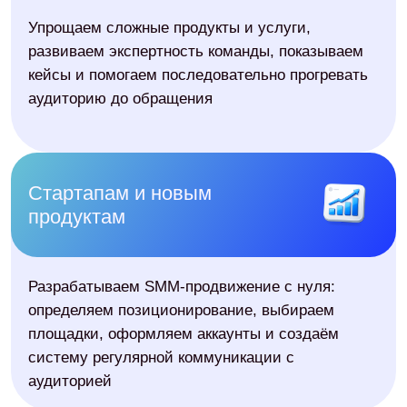
продвижения в социальных сетях,
точки роста и показатели
эффективности
Копирайтер
Пишет тексты с учётом задач
бренда, интересов аудитории и
особенностей каждой социальной
сети
Дизайнер
Создает визуалы, инфографику,
оформление
Таргетолог
Настраивает продвижение
публикаций и таргетированную