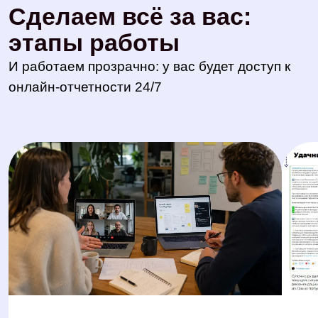
Оформление и упаковка социальных
сетей
Разрабатываем визуальную концепцию,
оформляем сообщества и аккаунты, готовим
обложки, меню, закреплённые публикации и
навигацию. Социальные сети становятся
полноценной частью бренда, а не отдельным
набором постов
Создание контента под ключ
Готовим контент-план, пишем тексты,
разрабатываем дизайн, снимаем и монтируем
фото и видео. Адаптируем материалы под
форматы VK, Telegram, Instagram* и других
площадок