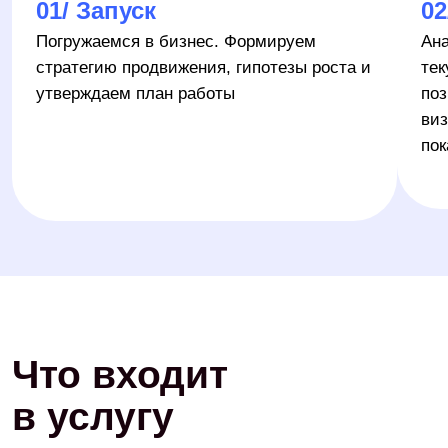
Регулярное ведение социальных
сетей
Публикуем контент по согласованному графику,
контролируем качество материалов и сроки
выхода. Берём комплексное ведение соцсетей
на себя — от идеи до размещения готовой
публикации
Продвижение и привлечение
аудитории
Подбираем инструменты SMM-продвижения
под задачи бизнеса: продвижение публикаций,
таргетированную рекламу, посевы, спецпроекты,
конкурсы и работу с лидерами мнений
Аналитика и развитие SMM-