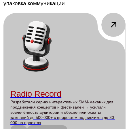
REMEDI
Перезапустили SMM для клиники репродуктивной
медицины — в 2+ раза увеличили комментарии,
подняли охваты (22174 → 32848) и нашли формат
Reels со стабильными 3 000–4 000 просмотров
2024
Таргетированная реклама
Лидогенерация
Performance-маркетинг