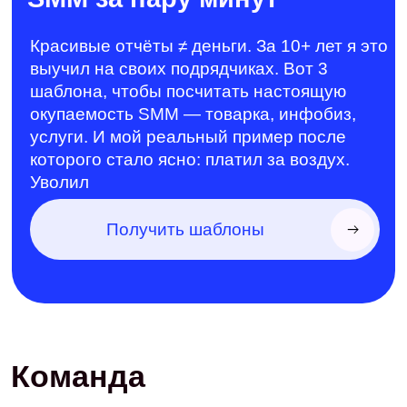
Почему мы
Лауреат Tagline
Awards
Наши кейсы в продвижении
отмечены одной из главных
digital-премий России —
признание экспертизы на уровне
индустрии
Опираемся на