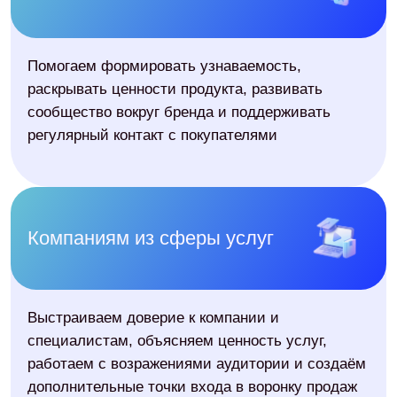
Антон Власов,
со-основатель агенства
Подрядчик на***вает?
Рассчитайте окупаемость
SMM за пару минут