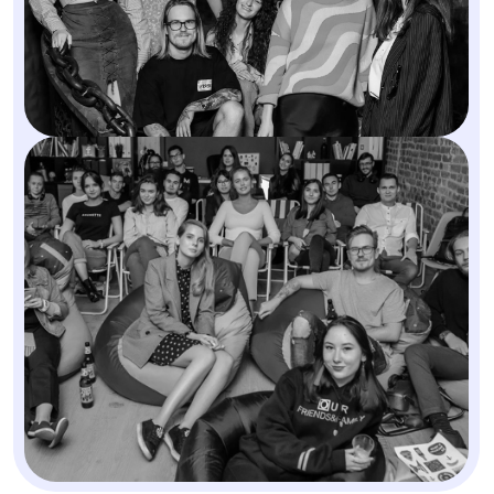
Получите бесплатную
консультацию от
руководителя агенства:
Разберем ваши соцсети и точки
роста
Покажем, какой контент
приведет клиентов
Подберем стратегию под ваш
бюджет