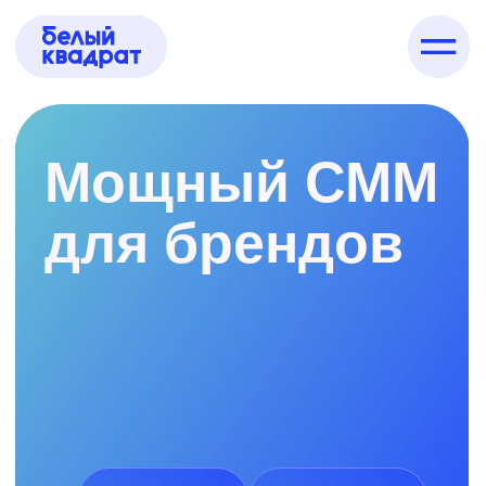
Мощный СММ
для брендов
ВК · Телеграм ·
На 30% больше
Инстаграм
заявок