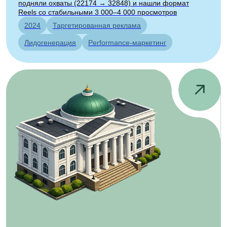
Экономим вам 200+
часов работы
ежемесячно
Ведь системное ведение соцсетей — это
50+
публикаций
ежемесячно об объектах
от
6
профи
работают над проектом