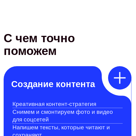
Создание контента
Креативная контент-стратегия
Снимем и смонтируем фото и видео
для соцсетей
Напишем тексты, которые читают и
сохраняют
Подготовим рубрики и контент-план
Продвижение и