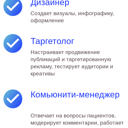
Закрываем
ведение соцсетей
под ключ
В одной команде работают
стратег, копирайтер, дизайнер,
видеоспециалист, таргетолог и
комьюнити-менеджер
Работаем под
ключ
Согласовываем стратегию и
материалы. Предоставляем
доступ к онлайн-отчётности и
показываем, как меняются
охваты, переходы и целевые
действия