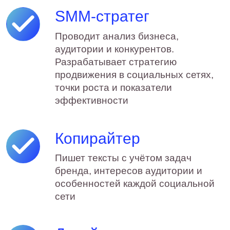
реальные кейсы
Опыт в 25+ нишах. Используем
накопленный опыт, но не
переносим одинаковые
решения из одного бизнеса в
другой
Контент для
конкретных
площадок
Не копируем одну публикацию
во все каналы. Адаптируем
смыслы, подачу, визуал и
форматы под площадку и
особенности поведения
аудитории