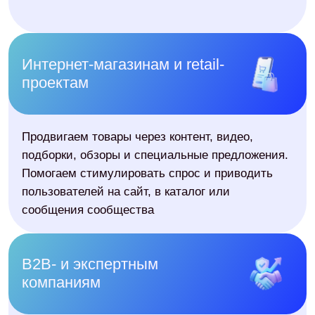
Красивые отчёты ≠ деньги. За 10+ лет я это
выучил на своих подрядчиках. Вот 3
шаблона, чтобы посчитать настоящую
окупаемость SMM — товарка, инфобиз,
услуги. И мой реальный пример после
которого стало ясно: платил за воздух.
Уволил
Получить шаблоны
Команда
SMM-стратег
Проводит анализ бизнеса,
аудитории и конкурентов.
Разрабатывает стратегию