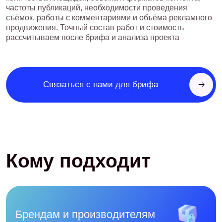
Разрабатываем SMM-продвижение с нуля:
определяем позиционирование, выбираем
площадки, оформляем аккаунты и создаём
систему регулярной коммуникации с
аудиторией
Компаниям, у которых SMM не даёт
результата
Проводим аудит действующих социальных
сетей, находим причины слабых охватов и
отсутствия заявок. Пересобираем стратегию,
контент и механику продвижения под реальные
цели бизнеса