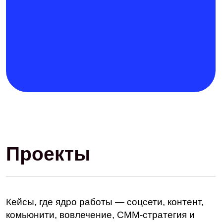
упаковка коммуникации
Radio Record
Разработали серию интерактивных SMM-механик для
продвижения концертов и фестивалей → усилили
вовлечённость аудитории и обеспечили охваты
кампаний до 500 000+ с приростом подписчиков до 30
000 на проектах
СММ
Социальные сети
Таргетированная реклама