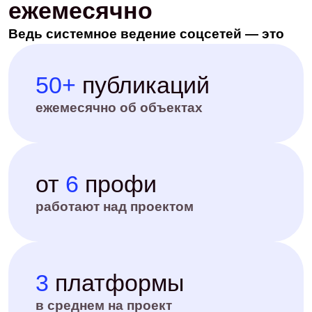
Сделаем всё за вас:
этапы работы
И работаем прозрачно: у вас будет доступ к
онлайн-отчетности 24/7
01/ Запуск
02/ Подго
Погружаемся в бизнес. Формируем
Анализируем р
стратегию продвижения, гипотезы роста и
текущие соцсе
утверждаем план работы
позиционирова