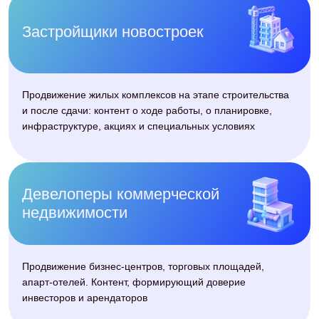
Антон Власов,
со-основатель агенства
Подрядчик на***вает?
Рассчитайте окупаемость
SMM за пару минут
Красивые отчёты ≠ деньги. За 10+ лет я это
выучил на своих подрядчиках. Вот 3
шаблона, чтобы посчитать настоящую
окупаемость SMM — товарка, инфобиз,
услуги. И мой реальный пример после
которого стало ясно: платил за воздух.
Уволил