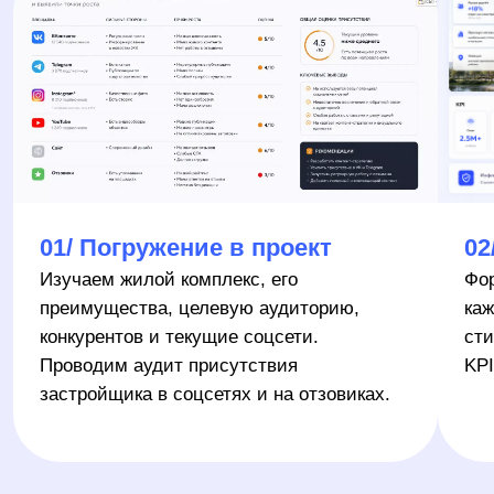
Telegram и других площадках. Отвечаем на
вопросы покупателей, модерируем
комментарии, снимаем возражения.
Выстраиваем коммуникацию «застройщик —
покупатель»
Таргетированная реклама
Настраиваем рекламу с геотаргетингом по
району строительства, возрастным и
поведенческим параметрам. Привлекаем
целевых покупателей квартир, а не случайных
подписчиков
Управление репутацией застройщика
Мониторим отзывы на Яндекс Картах, 2GIS,
отзовиках и в соцсетях. Отвечаем на негатив,
стимулируем положительные отзывы.
Формируем образ надёжного застройщика