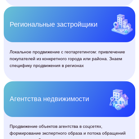
Получить шаблоны
Команда
СММ-стратег
Разрабатывает стратегию
продвижения объектов и определяет
точки роста проекта
Редактор и копирайтер
Пишут о ЖК, планировках, ипотеке и
районах понятно и убедительно