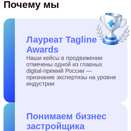
Часто задаваемые
вопросы
Какие площадки подходят
для застройщиков?
Нужно ли отдельное
сообщество для каждого
ЖК?
Как вы работаете с
негативными отзывами о
застройщике?
Через сколько будут
обращения от покупателей?