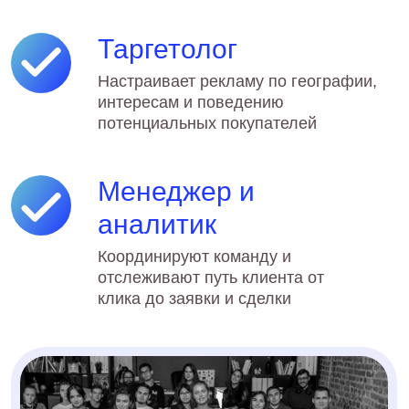
менеджеров по продажам
Клиенты с нами
по 2-4 года
Долгие отношения — признак
стабильного результата: соцсети
застройщика реально работают
как канал привлечения
покупателей
Не знаете, как
продвигаться
в соцсетях?