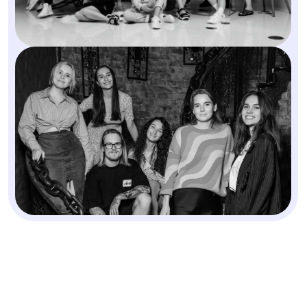
руководителя агенства:
Разберем ваши соцсети и точки
роста
Покажем, какой контент
приведет клиентов
Подберем стратегию под ваш
бюджет
Оставить заявку