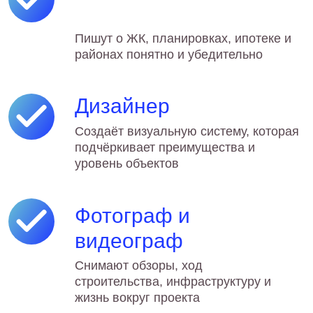
план продаж — строим SMM
под экономику проекта
Контент, который
продает
Показываем ЖК так, что
покупатель представляет себя в
этой квартире — от живого
видео до детальных обзоров
планировок и района
Работаем с
отделом продаж
Синхронизируем контент и
рекламу с акциями, скидками и
текущими предложениями —
соцсети усиливают работу