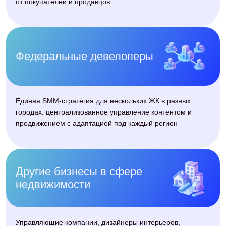
Дизайнер
Создаёт визуальную систему, которая
подчёркивает преимущества и
уровень объектов
Фотограф и
видеограф
Снимают обзоры, ход
строительства, инфраструктуру и
жизнь вокруг проекта
Таргетолог
Настраивает рекламу по географии,
интересам и поведению
потенциальных покупателей
Менеджер и