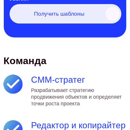
Почему мы
Лауреат Tagline
Awards
Наши кейсы в продвижении
отмечены одной из главных
digital-премий России —
признание экспертизы на уровне
индустрии
Понимаем бизнес
застройщика
Учитываем этап строительства,
среднюю стоимость квартиры,