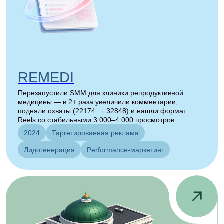
Разработали SMM-кампанию для приёмной кампании
Санкт-Петербургского политехнического университета и
привлекли 1,5+ млн охвата
CMM
Контент-стратегия
Образование
Все кейсы
Экономим вам 200+
часов работы
ежемесячно
Ведь системное ведение соцсетей — это
25+
публикаций
ежемесячно