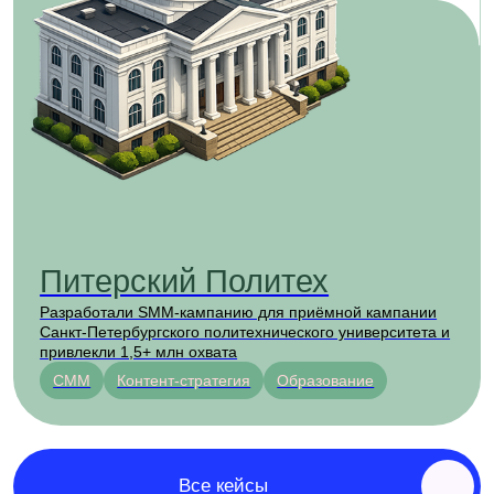
от
6
профи
работают над проектом
3
платформы
в среднем на проект