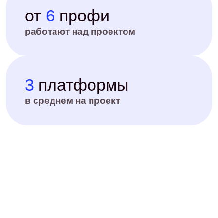
01/ Погружение в проект
02/ Разраб
Изучаем жилой комплекс, его
Формируем кон
преимущества, целевую аудиторию,
каждый ЖК: ру
конкурентов и текущие соцсети.
стиль, площад
Проводим аудит присутствия
KPI. Синхрони
застройщика в соцсетях и на отзовиках.
Что входит
в услугу