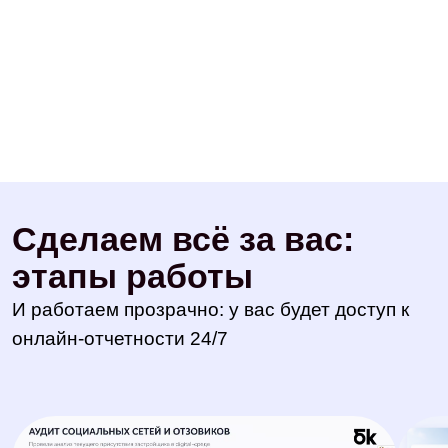
Стратегия продвижения ЖК
Разрабатываем SMM-стратегию под каждый
жилой комплекс: целевая аудитория,
позиционирование, tone of voice, контент-план,
площадки и KPI. Учитываем этап строительства
— стратегия для котлована и для готового дома
принципиально разные
Контент о жилом комплексе
Снимаем ход строительства, создаём
видеообзоры планировок, показываем
инфраструктуру района. Делаем рендеры и 3D-
туры понятными для покупателя — не
архитектурный каталог, а живой контент
Ведение социальных сетей
Публикуем контент по графику в ВКонтакте,