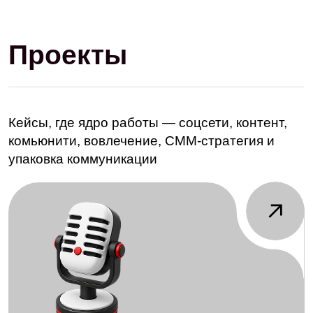
Разработали серию интерактивных SMM-механик для
продвижения концертов и фестивалей → усилили
вовлечённость аудитории и обеспечили охваты
кампаний до 500 000+ с приростом подписчиков до 30
000 на проектах
СММ
Социальные сети
Таргетированная реклама
REMEDI
Перезапустили SMM для клиники репродуктивной