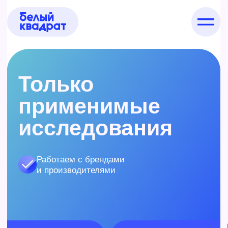
Связаться
с нами
Только
Оставьте контакты и мы свяжемся с вами,
применимые
чтобы обсудить проект и задачи.
исследования
Работаем с брендами
и производителями