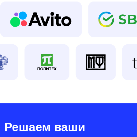
Digital-галера
ТГ-канал для руководителей
агентств с более 16 000
подписчиков
Перейти на канал
‎Galera club
Подкаст