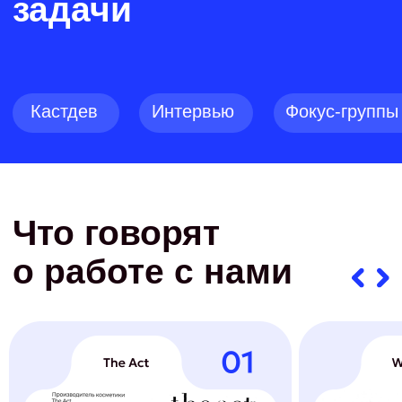
Миллионные контракты
Как повысить чек и не потерять клиентов
Смотреть на ютубе
sostav.ru
Cтатья
Проблемы с кадрами,
узнаваемостью
и продвижением
Читать статью