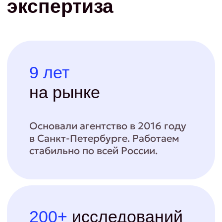
Исследование спроса
Стратегия роста
Кастдев
Интервью
Фокус-группы
JTDB
Что говорят
о работе с нами
Премиум-бренд fashion-
продуктов
Помогли запустить премиальный бренд с нуля через
исследование трендов, рынка и аудитории и разработку
продуктовой концепции — результат: 29,4 млн ₽
выручки уже в первый год.
2024
Исследование аудитории
Анализ рынка