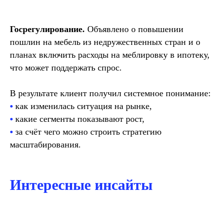
Не знаете, какое
исследование решит
Госрегулирование.
Объявлено о повышении
задачу?
пошлин на мебель из недружественных стран и о
планах включить расходы на меблировку в ипотеку,
что может поддержать спрос.
В результате клиент получил системное понимание:
•
как изменилась ситуация на рынке,
•
какие сегменты показывают рост,
•
за счёт чего можно строить стратегию
масштабирования.
Интересные инсайты