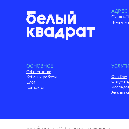
АДРЕС
Санкт-П
Зеленко
ОСНОВНОЕ
УСЛУГ
Об агентстве
CustDev
Кейсы и работы
Фокус-гр
Блог
Исследо
Контакты
Анализ с
Белый квадрат© Все права защищены