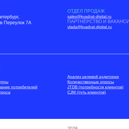
ОТДЕЛ ПРОДАЖ
sales@kvadrat-digital.ru
етербург,
ПАРТНЁРСТВО И ВАКАНС
в Переулок 7А
vlada@kvadrat-digital.ru
И
Анализ целевой аудитории
уппы
Количественные опросы
вание потребителей
JTDB (потребности клиентов)
проса
CJM (путь клиентов)
2026