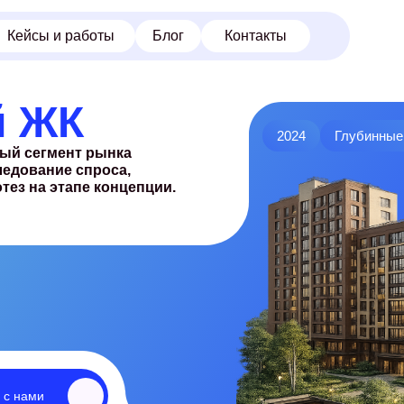
 и работы
Блог
Контакты
й ЖК
2024
Глубинные
ый сегмент рынка
едование спроса,
тез на этапе концепции.
 с нами